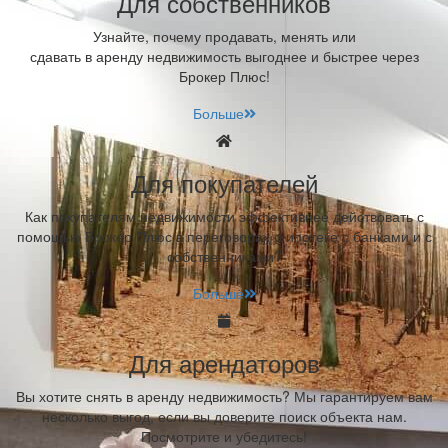
Для собственников
Узнайте, почему продавать, менять или
сдавать в аренду недвижимость выгоднее и быстрее через
Брокер Плюс!
Больше
Для покупателей
Как покупателям недвижимости эффективнее действовать с
помощью Брокер Плюс в переговорах о ипотеке с банками и с
собственниками?
Больше
Для арендаторов
Вы хотите снять в аренду недвижимость? Мы гарантируем вам
несколько выгод, если вы доверите поиск объекта нам.
Посмотрите и убедитесь!