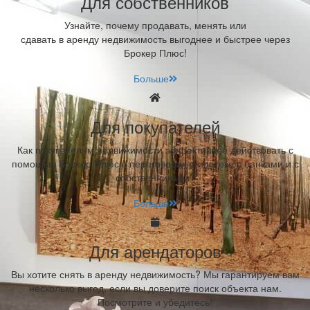
Для собственников
Узнайте, почему продавать, менять или
сдавать в аренду недвижимость выгоднее и быстрее через
Брокер Плюс!
Больше
Для покупателей
Как покупателям недвижимости эффективнее действовать с
помощью Брокер Плюс в переговорах о ипотеке с банками и с
собственниками?
Больше
Для арендаторов
Вы хотите снять в аренду недвижимость? Мы гарантируем вам
несколько выгод, если вы доверите поиск объекта нам.
Посмотрите и убедитесь!