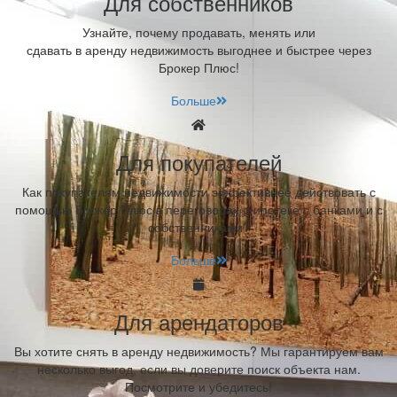
Для собственников
Узнайте, почему продавать, менять или
сдавать в аренду недвижимость выгоднее и быстрее через
Брокер Плюс!
Больше
Для покупателей
Как покупателям недвижимости эффективнее действовать с
помощью Брокер Плюс в переговорах о ипотеке с банками и с
собственниками?
Больше
Для арендаторов
Вы хотите снять в аренду недвижимость? Мы гарантируем вам
несколько выгод, если вы доверите поиск объекта нам.
Посмотрите и убедитесь!