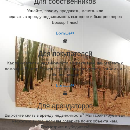
Для собственников
Узнайте, почему продавать, менять или
сдавать в аренду недвижимость выгоднее и быстрее через
Брокер Плюс!
Больше
Для покупателей
Как покупателям недвижимости эффективнее действовать с
помощью Брокер Плюс в переговорах о ипотеке с банками и с
собственниками?
Больше
Для арендаторов
Вы хотите снять в аренду недвижимость? Мы гарантируем вам
несколько выгод, если вы доверите поиск объекта нам.
Посмотрите и убедитесь!