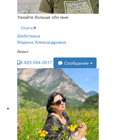
Узнайте больше обо мне
Узнать
Шеботкина
Марина Александровна
Агент
8-923-594-0017
Сообщение