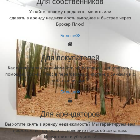
Для собственников
Узнайте, почему продавать, менять или
сдавать в аренду недвижимость выгоднее и быстрее через
Брокер Плюс!
Больше
Для покупателей
Как покупателям недвижимости эффективнее действовать с
помощью Брокер Плюс в переговорах о ипотеке с банками и с
собственниками?
Больше
Для арендаторов
Вы хотите снять в аренду недвижимость? Мы гарантируем вам
несколько выгод, если вы доверите поиск объекта нам.
Посмотрите и убедитесь!