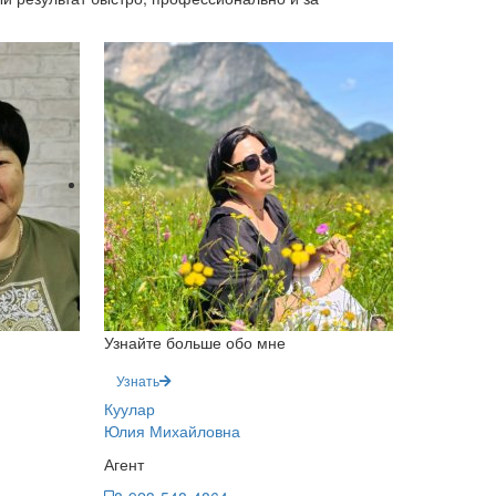
Узнайте больше обо мне
Узнать
Куулар
Юлия Михайловна
Агент