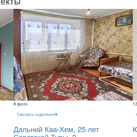
ъекты
8 фото
1
Смотреть подробнее
Дальний Каа-Хем, 25 лет
Ю
Советской Тувы, 2