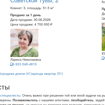
Ко
Комнат: 3, площадь: 51.5 м²
П
Д
Продано за 1 день
Ц
Дата продажи:
30.06.2026
Цена продажи:
4 700 000 ₽
Ю
Лариса Николаевна
8-923-548-4819
)
продажа домов (41)
аренда квартир (51)
сты
 специалисты
. Очень важно при решении той или иной задачи на р
уверены.
Познакомьтесь
с нашими агентами,
пообщайтесь
, зада
ента не просто
, но именно он поможет вам получить замечательны