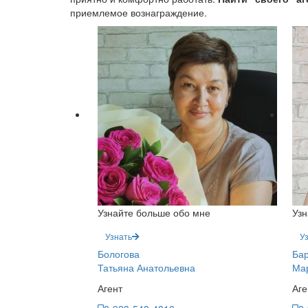
приемлемое вознаграждение.
Узнайте больше обо мне
Узн
Узнать
У
Бологова
Ба
Татьяна Анатольевна
Мар
Агент
Аге