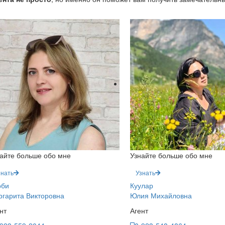
айте больше обо мне
Узнайте больше обо мне
знать
Узнать
рби
Куулар
гарита Викторовна
Юлия Михайловна
нт
Агент