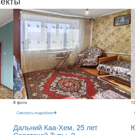
ъекты
8 фото
1
Смотреть подробнее
Дальний Каа-Хем, 25 лет
Ю
Советской Тувы, 2