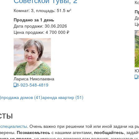
Ко
Комнат: 3, площадь: 51.5 м²
П
Д
Продано за 1 день
Ц
Дата продажи:
30.06.2026
Цена продажи:
4 700 000 ₽
Ю
Лариса Николаевна
8-923-548-4819
)
продажа домов (41)
аренда квартир (51)
сты
 специалисты
. Очень важно при решении той или иной задачи на р
уверены.
Познакомьтесь
с нашими агентами,
пообщайтесь
, зада
ента не просто
, но именно он поможет вам получить замечательны