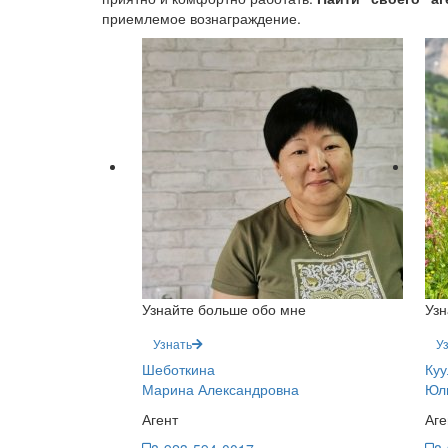
приемлемое вознаграждение.
Узнайте больше обо мне
Узн
Узнать
У
Шеботкина
Куу
Марина Александровна
Юл
Агент
Аге