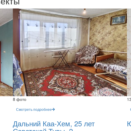
ъекты
8 фото
1
Смотреть подробнее
Дальний Каа-Хем, 25 лет
Ю
Советской Тувы, 2