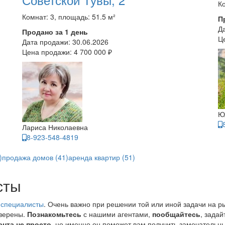
Ко
Комнат: 3, площадь: 51.5 м²
П
Д
Продано за 1 день
Ц
Дата продажи:
30.06.2026
Цена продажи:
4 700 000 ₽
Ю
Лариса Николаевна
8-923-548-4819
)
продажа домов (41)
аренда квартир (51)
сты
 специалисты
. Очень важно при решении той или иной задачи на р
уверены.
Познакомьтесь
с нашими агентами,
пообщайтесь
, зада
ента не просто
, но именно он поможет вам получить замечательны