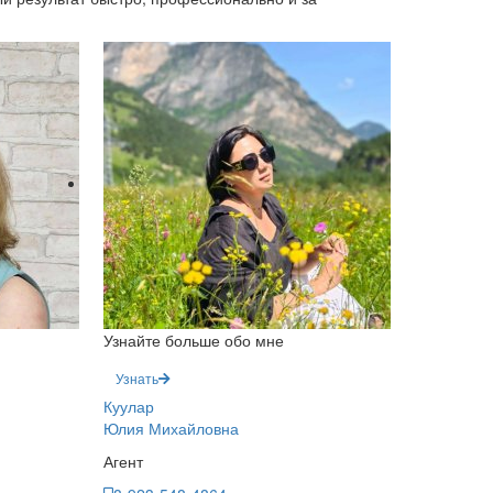
Узнайте больше обо мне
Узнать
Куулар
Юлия Михайловна
Агент