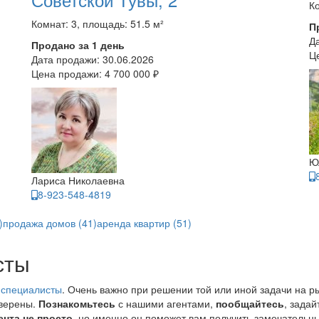
Ко
Комнат: 3, площадь: 51.5 м²
П
Д
Продано за 1 день
Ц
Дата продажи:
30.06.2026
Цена продажи:
4 700 000 ₽
Ю
Лариса Николаевна
8-923-548-4819
)
продажа домов (41)
аренда квартир (51)
сты
 специалисты
. Очень важно при решении той или иной задачи на р
уверены.
Познакомьтесь
с нашими агентами,
пообщайтесь
, зада
ента не просто
, но именно он поможет вам получить замечательны