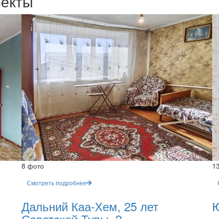
ъекты
8 фото
1
Смотреть подробнее
Дальний Каа-Хем, 25 лет
Ю
Советской Тувы, 2