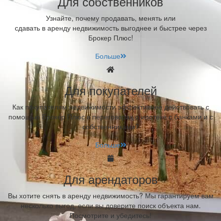
Для собственников
Узнайте, почему продавать, менять или
сдавать в аренду недвижимость выгоднее и быстрее через
Брокер Плюс!
Больше
Для покупателей
Как покупателям недвижимости эффективнее действовать с
помощью Брокер Плюс в переговорах о ипотеке с банками и с
собственниками?
Больше
Для арендаторов
Вы хотите снять в аренду недвижимость? Мы гарантируем вам
несколько выгод, если вы доверите поиск объекта нам.
Посмотрите и убедитесь!