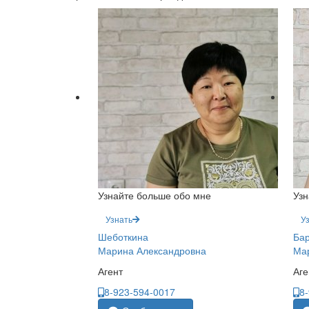
Узнайте больше обо мне
Узн
Узнать
У
Шеботкина
Ба
Марина Александровна
Мар
Агент
Аге
8-923-594-0017
8