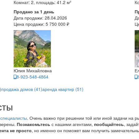
Комнат: 2, площадь: 41.2 м²
Ко
Продано за 1 день
П
Дата продажи:
28.04.2026
Д
Цена продажи:
5 750 000 ₽
Ц
Юлия Михайловна
Е
8-923-548-4864
)
продажа домов (41)
аренда квартир (51)
сты
 специалисты
. Очень важно при решении той или иной задачи на р
уверены.
Познакомьтесь
с нашими агентами,
пообщайтесь
, зада
ента не просто
, но именно он поможет вам получить замечательны