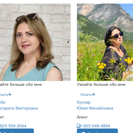
айте больше обо мне
Узнайте больше обо мне
знать
Узнать
рби
Куулар
гарита Викторовна
Юлия Михайловна
нт
Агент
-923-559-2044
8-923-548-4864