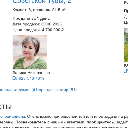
Ко
Комнат: 3, площадь: 51.5 м²
П
Д
Продано за 1 день
Ц
Дата продажи:
30.06.2026
Цена продажи:
4 700 000 ₽
Ю
Лариса Николаевна
8-923-548-4819
)
продажа домов (41)
аренда квартир (51)
сты
 специалисты
. Очень важно при решении той или иной задачи на р
уверены.
Познакомьтесь
с нашими агентами,
пообщайтесь
, зада
ента не просто
, но именно он поможет вам получить замечательны