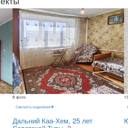
ъекты
8 фото
1
Смотреть подробнее
Дальний Каа-Хем, 25 лет
Ю
Советской Тувы, 2