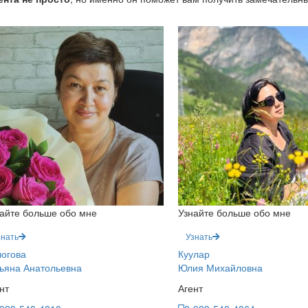
айте больше обо мне
Узнайте больше обо мне
знать
Узнать
огова
Куулар
ьяна Анатольевна
Юлия Михайловна
нт
Агент