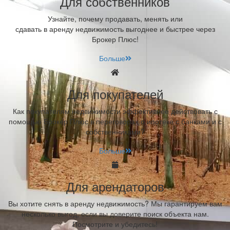
Для собственников
Узнайте, почему продавать, менять или
сдавать в аренду недвижимость выгоднее и быстрее через
Брокер Плюс!
Больше
Для покупателей
Как покупателям недвижимости эффективнее действовать с
помощью Брокер Плюс в переговорах о ипотеке с банками и с
собственниками?
Больше
Для арендаторов
Вы хотите снять в аренду недвижимость? Мы гарантируем вам
несколько выгод, если вы доверите поиск объекта нам.
Посмотрите и убедитесь!