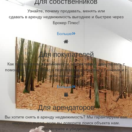
Для собственников
Узнайте, почему продавать, менять или
сдавать в аренду недвижимость выгоднее и быстрее через
Брокер Плюс!
Больше
Для покупателей
Как покупателям недвижимости эффективнее действовать с
помощью Брокер Плюс в переговорах о ипотеке с банками и с
собственниками?
Больше
Для арендаторов
Вы хотите снять в аренду недвижимость? Мы гарантируем вам
несколько выгод, если вы доверите поиск объекта нам.
Посмотрите и убедитесь!