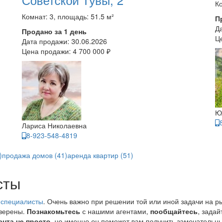
Ко
Комнат: 3, площадь: 51.5 м²
П
Д
Продано за 1 день
Ц
Дата продажи:
30.06.2026
Цена продажи:
4 700 000 ₽
Ю
Лариса Николаевна
8-923-548-4819
)
продажа домов (41)
аренда квартир (51)
сты
 специалисты
. Очень важно при решении той или иной задачи на р
уверены.
Познакомьтесь
с нашими агентами,
пообщайтесь
, зада
ента не просто
, но именно он поможет вам получить замечательны