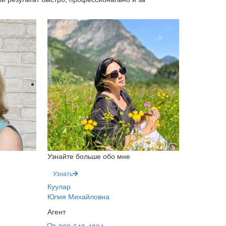
Узнайте больше обо мне
Узнать
Куулар
Юлия Михайловна
Агент