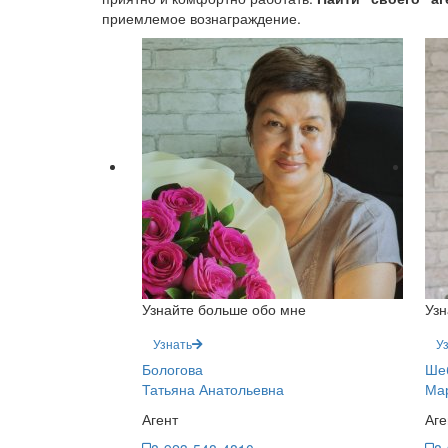
приемлемое вознаграждение.
Узнайте больше обо мне
Узн
Узнать
У
Бологова
Ше
Татьяна Анатольевна
Ма
Агент
Аге