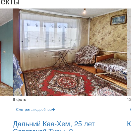
ъекты
8 фото
1
Смотреть подробнее
Дальний Каа-Хем, 25 лет
Ю
Советской Тувы, 2