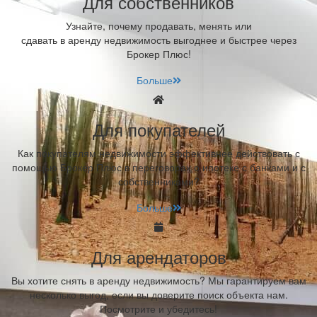
Для собственников
Узнайте, почему продавать, менять или
сдавать в аренду недвижимость выгоднее и быстрее через
Брокер Плюс!
Больше
Для покупателей
Как покупателям недвижимости эффективнее действовать с
помощью Брокер Плюс в переговорах о ипотеке с банками и с
собственниками?
Больше
Для арендаторов
Вы хотите снять в аренду недвижимость? Мы гарантируем вам
несколько выгод, если вы доверите поиск объекта нам.
Посмотрите и убедитесь!