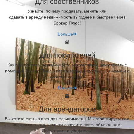
Для собственников
Узнайте, почему продавать, менять или
сдавать в аренду недвижимость выгоднее и быстрее через
Брокер Плюс!
Больше
Для покупателей
Как покупателям недвижимости эффективнее действовать с
помощью Брокер Плюс в переговорах о ипотеке с банками и с
собственниками?
Больше
Для арендаторов
Вы хотите снять в аренду недвижимость? Мы гарантируем вам
несколько выгод, если вы доверите поиск объекта нам.
Посмотрите и убедитесь!