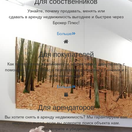
Для собственников
Узнайте, почему продавать, менять или
сдавать в аренду недвижимость выгоднее и быстрее через
Брокер Плюс!
Больше
Для покупателей
Как покупателям недвижимости эффективнее действовать с
помощью Брокер Плюс в переговорах о ипотеке с банками и с
собственниками?
Больше
Для арендаторов
Вы хотите снять в аренду недвижимость? Мы гарантируем вам
несколько выгод, если вы доверите поиск объекта нам.
Посмотрите и убедитесь!