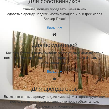
Для собственников
Узнайте, почему продавать, менять или
сдавать в аренду недвижимость выгоднее и быстрее через
Брокер Плюс!
Больше
Для покупателей
Как покупателям недвижимости эффективнее действовать с
помощью Брокер Плюс в переговорах о ипотеке с банками и с
собственниками?
Больше
Для арендаторов
Вы хотите снять в аренду недвижимость? Мы гарантируем вам
несколько выгод, если вы доверите поиск объекта нам.
Посмотрите и убедитесь!