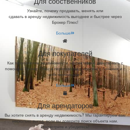
Для собственников
Узнайте, почему продавать, менять или
сдавать в аренду недвижимость выгоднее и быстрее через
Брокер Плюс!
Больше
Для покупателей
Как покупателям недвижимости эффективнее действовать с
помощью Брокер Плюс в переговорах о ипотеке с банками и с
собственниками?
Больше
Для арендаторов
Вы хотите снять в аренду недвижимость? Мы гарантируем вам
несколько выгод, если вы доверите поиск объекта нам.
Посмотрите и убедитесь!