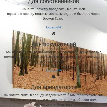
Для собственников
Узнайте, почему продавать, менять или
сдавать в аренду недвижимость выгоднее и быстрее через
Брокер Плюс!
Больше
Для покупателей
Как покупателям недвижимости эффективнее действовать с
помощью Брокер Плюс в переговорах о ипотеке с банками и с
собственниками?
Больше
Для арендаторов
Вы хотите снять в аренду недвижимость? Мы гарантируем вам
несколько выгод, если вы доверите поиск объекта нам.
Посмотрите и убедитесь!