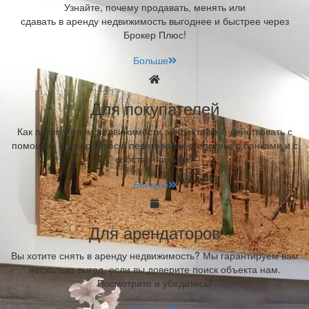
Узнайте, почему продавать, менять или
сдавать в аренду недвижимость выгоднее и быстрее через
Брокер Плюс!
Больше
Для покупателей
Как покупателям недвижимости эффективнее действовать с
помощью Брокер Плюс в переговорах о ипотеке с банками и с
собственниками?
Больше
Для арендаторов
Вы хотите снять в аренду недвижимость? Мы гарантируем вам
несколько выгод, если вы доверите поиск объекта нам.
Посмотрите и убедитесь!
Больше