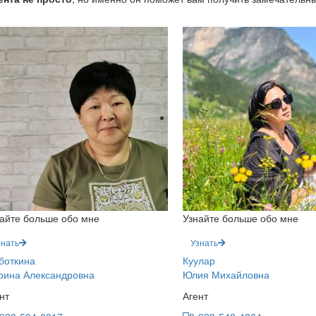
айте больше обо мне
Узнайте больше обо мне
знать
Узнать
боткина
Куулар
рина Александровна
Юлия Михайловна
нт
Агент