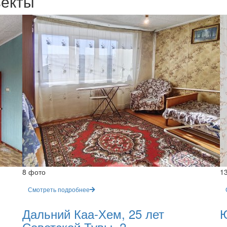
ъекты
8 фото
1
Смотреть подробнее
Дальний Каа-Хем, 25 лет
Ю
Советской Тувы, 2