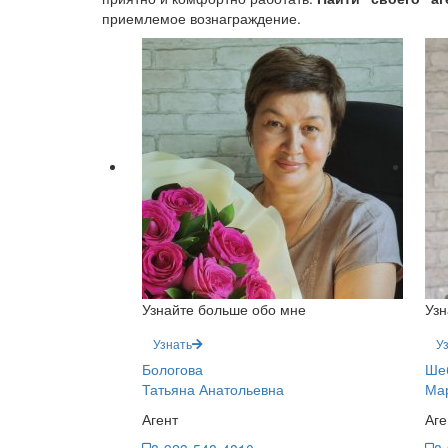
приемлемое вознаграждение.
Узнайте больше обо мне
Узн
Узнать
У
Бологова
Ше
Татьяна Анатольевна
Ма
Агент
Аге