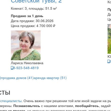
Ко
Комнат: 3, площадь: 51.5 м²
П
Д
Продано за 1 день
Ц
Дата продажи:
30.06.2026
Цена продажи:
4 700 000 ₽
Ю
Лариса Николаевна
8-923-548-4819
)
продажа домов (41)
аренда квартир (51)
сты
 специалисты
. Очень важно при решении той или иной задачи на р
уверены.
Познакомьтесь
с нашими агентами,
пообщайтесь
, зада
ента не просто
, но именно он поможет вам получить замечательны