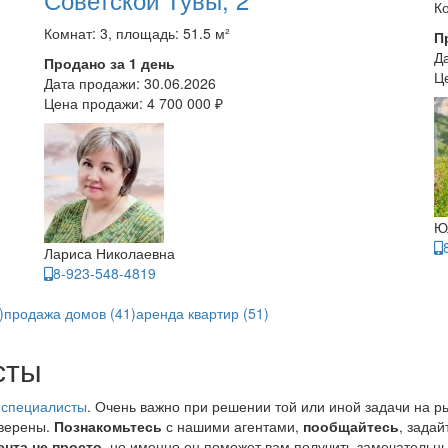
Ко
Комнат: 3, площадь: 51.5 м²
П
Д
Продано за 1 день
Ц
Дата продажи:
30.06.2026
Цена продажи:
4 700 000 ₽
Ю
Лариса Николаевна
8-923-548-4819
)
продажа домов (41)
аренда квартир (51)
сты
 специалисты
. Очень важно при решении той или иной задачи на р
уверены.
Познакомьтесь
с нашими агентами,
пообщайтесь
, зада
ента не просто
, но именно он поможет вам получить замечательны