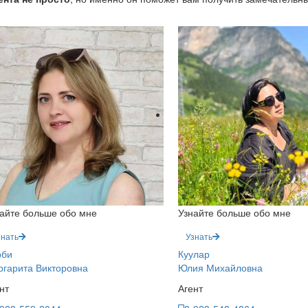
айте больше обо мне
Узнайте больше обо мне
знать
Узнать
рби
Куулар
гарита Викторовна
Юлия Михайловна
нт
Агент