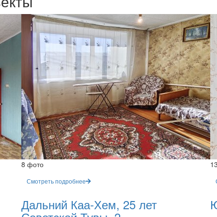
ъекты
8 фото
1
Смотреть подробнее
Дальний Каа-Хем, 25 лет
Ю
Советской Тувы, 2