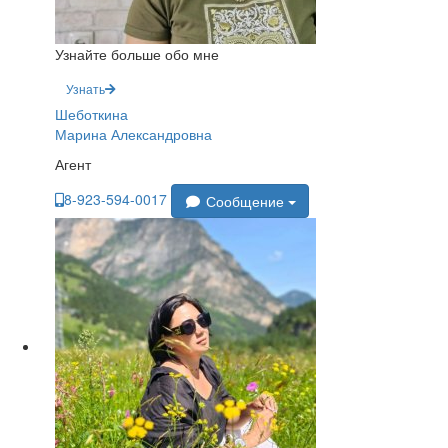
Узнайте больше обо мне
Узнать
Шеботкина
Марина Александровна
Агент
8-923-594-0017
Сообщение