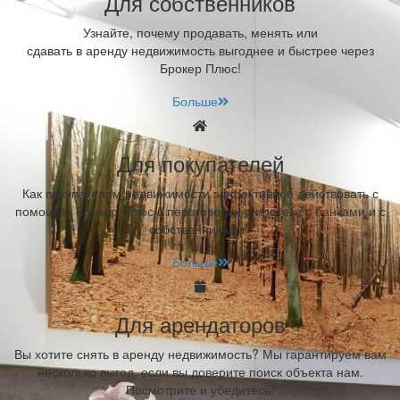
Для собственников
Узнайте, почему продавать, менять или
сдавать в аренду недвижимость выгоднее и быстрее через
Брокер Плюс!
Больше
Для покупателей
Как покупателям недвижимости эффективнее действовать с
помощью Брокер Плюс в переговорах о ипотеке с банками и с
собственниками?
Больше
Для арендаторов
Вы хотите снять в аренду недвижимость? Мы гарантируем вам
несколько выгод, если вы доверите поиск объекта нам.
Посмотрите и убедитесь!