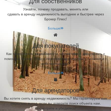
Для собственников
Узнайте, почему продавать, менять или
сдавать в аренду недвижимость выгоднее и быстрее через
Брокер Плюс!
Больше
Для покупателей
Как покупателям недвижимости эффективнее действовать с
помощью Брокер Плюс в переговорах о ипотеке с банками и с
собственниками?
Больше
Для арендаторов
Вы хотите снять в аренду недвижимость? Мы гарантируем вам
несколько выгод, если вы доверите поиск объекта нам.
Посмотрите и убедитесь!